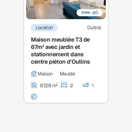
Visite
Location
Oullins
Maison meublée T3 de
67m² avec jardin et
stationnement dans
centre piéton d'Oullins
Maison
Meublé
67,28 m²
2
1